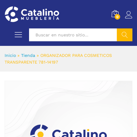
0
Buscar
Inicio
»
Tienda
»
ORGANIZADOR PARA COSMETICOS
TRANSPARENTE 781-14197