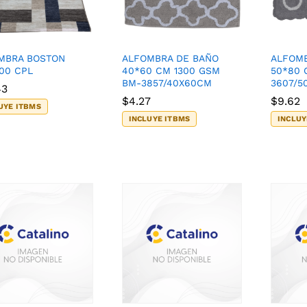
MBRA BOSTON
ALFOMBRA DE BAÑO
ALFOMB
00 CPL
40*60 CM 1300 GSM
50*80 
BM-3857/40X60CM
3607/5
43
43
$
$
4.27
4.27
$
$
9.62
9.62
UYE ITBMS
INCLUYE ITBMS
INCLUY