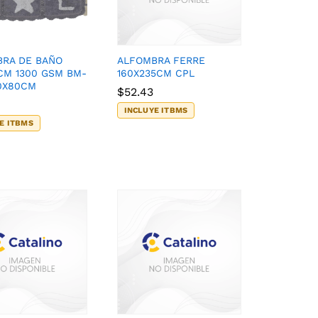
RA DE BAÑO
ALFOMBRA FERRE
CM 1300 GSM BM-
160X235CM CPL
0X80CM
$
$
52.43
52.43
INCLUYE ITBMS
E ITBMS