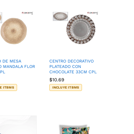
 DE MESA
CENTRO DECORATIVO
O MANDALA FLOR
PLATEADO CON
PL
CHOCOLATE 33CM CPL
$
$
10.69
10.69
E ITBMS
INCLUYE ITBMS