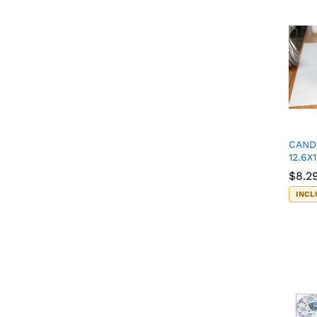
CAND
12.6X
$
$
8.2
8.2
INCL