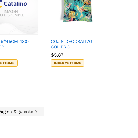
45*45CM 430-
COJIN DECORATIVO
CPL
COLIBRIS
$
$
5.87
5.87
E ITBMS
INCLUYE ITBMS
Página Siguiente