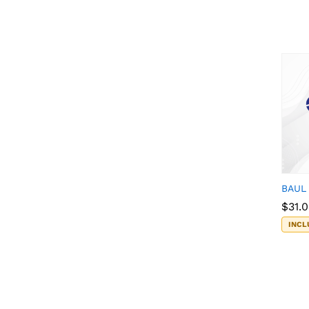
BAUL
$
$
31.
31.
INCL