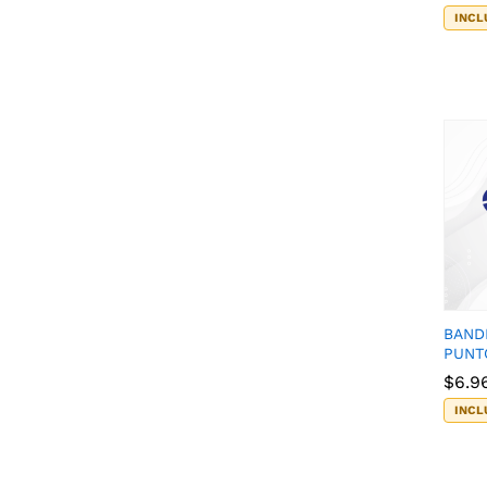
INCL
BAND
PUNT
$
$
6.9
6.9
INCL