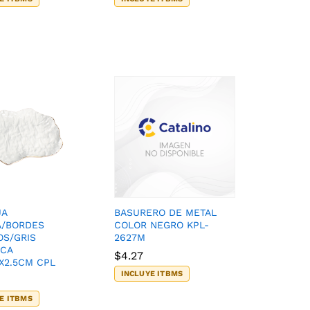
JA
BASURERO DE METAL
A/BORDES
COLOR NEGRO KPL-
S/GRIS
2627M
ICA
$
$
4.27
4.27
5X2.5CM CPL
INCLUYE ITBMS
E ITBMS