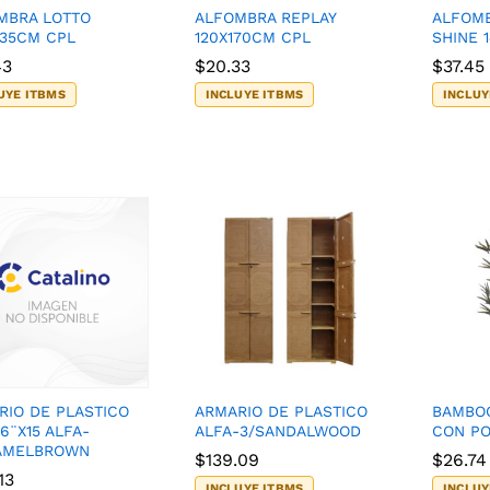
MBRA LOTTO
ALFOMBRA REPLAY
ALFOMB
235CM CPL
120X170CM CPL
SHINE 
43
43
$
$
20.33
20.33
$
$
37.45
37.45
UYE ITBMS
INCLUYE ITBMS
INCLUY
RIO DE PLASTICO
ARMARIO DE PLASTICO
BAMBO
6¨X15 ALFA-
ALFA-3/SANDALWOOD
CON PO
AMELBROWN
$
$
139.09
139.09
$
$
26.74
26.74
13
13
INCLUYE ITBMS
INCLUY