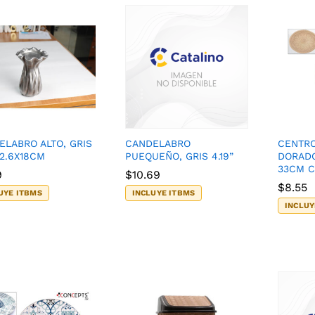
ELABRO ALTO, GRIS
CANDELABRO
CENTRO
12.6X18CM
PUEQUEÑO, GRIS 4.19”
DORAD
33CM C
9
9
$
$
10.69
10.69
$
$
8.55
8.55
UYE ITBMS
INCLUYE ITBMS
INCLUY