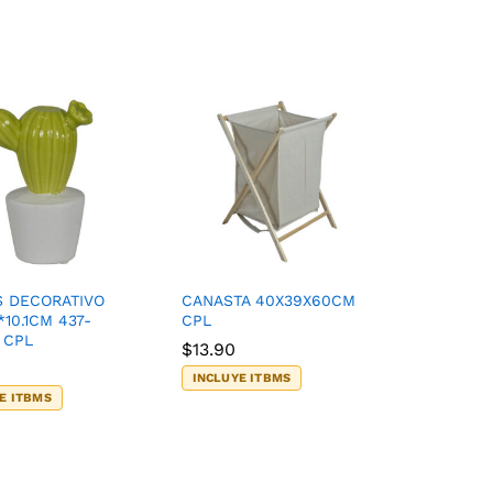
 DECORATIVO
CANASTA 40X39X60CM
*10.1CM 437-
CPL
 CPL
$
$
13.90
13.90
INCLUYE ITBMS
E ITBMS