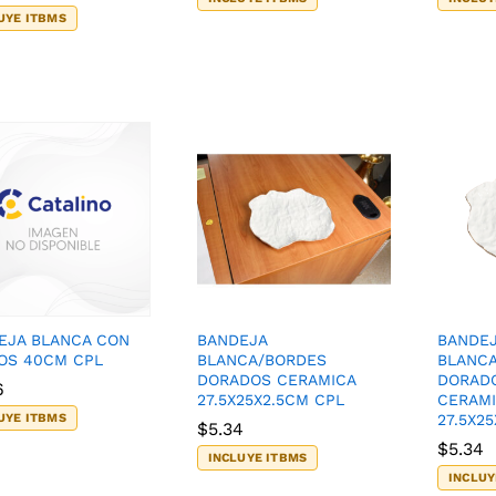
UYE ITBMS
EJA BLANCA CON
BANDEJA
BANDE
OS 40CM CPL
BLANCA/BORDES
BLANC
DORADOS CERAMICA
DORADO
6
6
27.5X25X2.5CM CPL
CERAM
UYE ITBMS
27.5X2
$
$
5.34
5.34
$
$
5.34
5.34
INCLUYE ITBMS
INCLUY