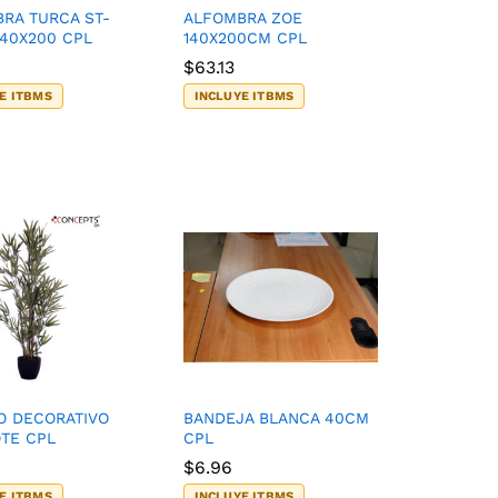
RA TURCA ST-
ALFOMBRA ZOE
140X200 CPL
140X200CM CPL
$
$
63.13
63.13
E ITBMS
INCLUYE ITBMS
O DECORATIVO
BANDEJA BLANCA 40CM
TE CPL
CPL
$
$
6.96
6.96
E ITBMS
INCLUYE ITBMS