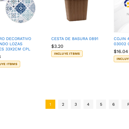
RO DECORATIVO
CESTA DE BASURA 0891
COJIN 
NDO LOZAS
03002 
$
$
3.20
3.20
ES 33X2CM CPL
$
$
16.04
16.04
INCLUYE ITBMS
8
8
INCLUY
UYE ITBMS
1
2
3
4
5
6