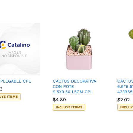
 PLEGABLE CPL
CACTUS DECORATIVA
CACTUS
CON POTE
6.5*6.5
03
03
9.5X9.5X11.5CM CPL
433965
UYE ITBMS
$
$
4.80
4.80
$
$
2.02
2.02
INCLUYE ITBMS
INCLUY