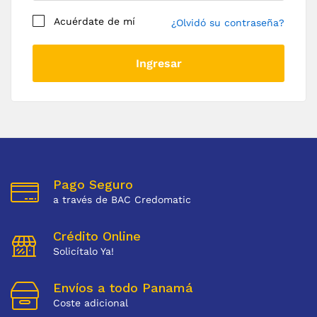
Acuérdate de mí
¿Olvidó su contraseña?
Registrar
Ingresar
Pago Seguro
a través de BAC Credomatic
Crédito Online
Solicítalo Ya!
Envíos a todo Panamá
Coste adicional