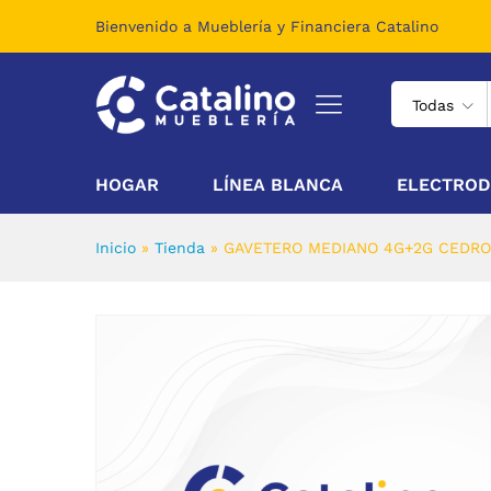
GAVETERO MEDIANO 4G+2G
Bienvenido a Mueblería y Financiera Catalino
Descripción
Todas
HOGAR
LÍNEA BLANCA
ELECTROD
Inicio
»
Tienda
»
GAVETERO MEDIANO 4G+2G CEDRO