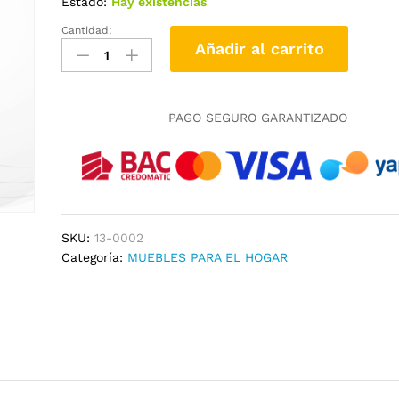
Estado:
Hay existencias
Cantidad:
GAVETERO
Añadir al carrito
MEDIANO
4G+2G
CEDRO
AMARGO
PAGO SEGURO GARANTIZADO
SENCILLO
cantidad
SKU:
13-0002
Categoría:
MUEBLES PARA EL HOGAR