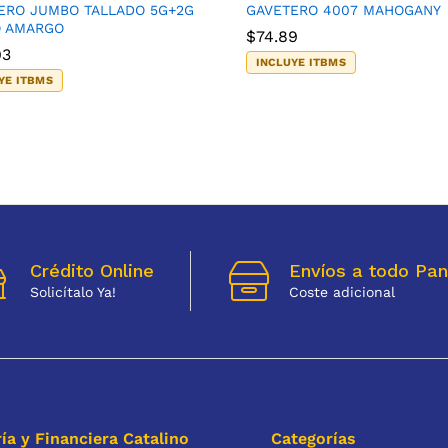
ERO JUMBO TALLADO 5G+2G
GAVETERO 4007 MAHOGANY
 AMARGO
$
74.89
93
INCLUYE ITBMS
YE ITBMS
Crédito Online
Envíos a todo Pa
Solicítalo Ya!
Coste adicional
ía y Financiera Catalino
Categorías