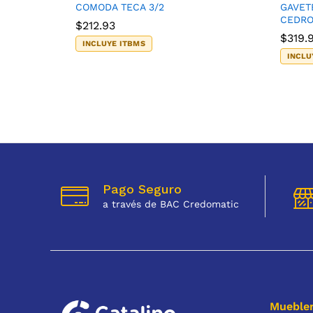
COMODA TECA 3/2
GAVET
CEDRO
$
212.93
$
319.
INCLUYE ITBMS
INCLU
Pago Seguro
a través de BAC Credomatic
Muebler