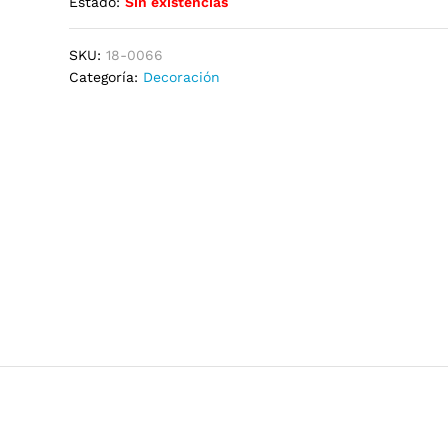
Estado:
Sin existencias
SKU:
18-0066
Categoría:
Decoración