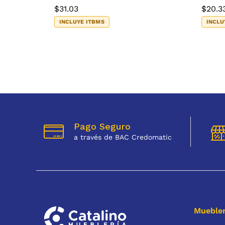
$
31.03
$
20.3
INCLUYE ITBMS
INCLU
Pago Seguro
a través de BAC Credomatic
Muebler