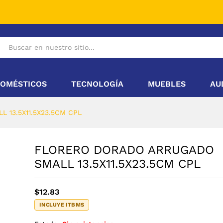
SMALL 13.5X11.5X23.5CM CPL
OMÉSTICOS
TECNOLOGÍA
MUEBLES
AU
 13.5X11.5X23.5CM CPL
FLORERO DORADO ARRUGADO
SMALL 13.5X11.5X23.5CM CPL
$
12.83
INCLUYE ITBMS