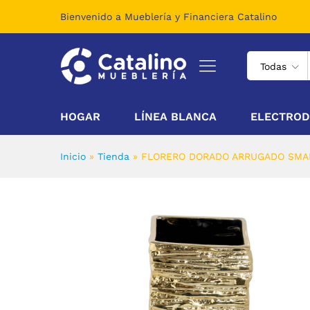
FLORERO DORADO ARRUGADO 
Bienvenido a Mueblería y Financiera Catalino
Descripción
Todas
HOGAR
LÍNEA BLANCA
ELECTROD
Inicio
»
Tienda
»
FLORERO DORADO ARRUGADO SMALL