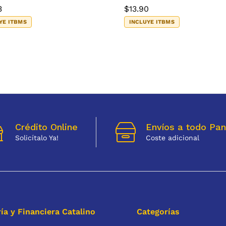
3
$
13.90
YE ITBMS
INCLUYE ITBMS
Crédito Online
Envíos a todo Pa
Solicítalo Ya!
Coste adicional
ía y Financiera Catalino
Categorías