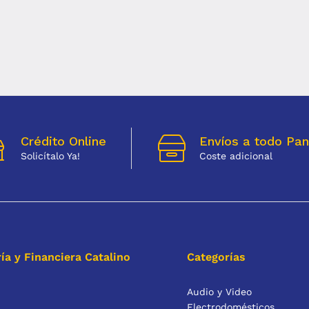
Crédito Online
Envíos a todo Pa
Solicítalo Ya!
Coste adicional
ía y Financiera Catalino
Categorías
Audio y Video
Electrodomésticos