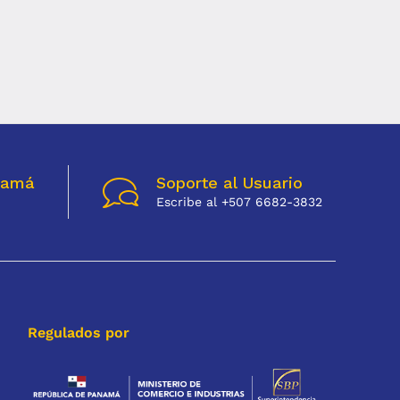
namá
Soporte al Usuario
Escribe al +507 6682-3832
Regulados por